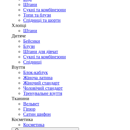
Штани
Сукні та комбінезони
Топи та блузи
Спідниці та шорти
Хлопці
Штани
Дитяче
Бейсики
Блузи
Штани для дівчат
Сукні та комбінезони
Спідниці
Взуття
Блок-каблук
Жіноча латина
Жіночий стандарт
Чоловічий стандарт
Тренувальне взуття
Тканини
Вельвет
Гіпюр
Сатин шифон
Косметика
Косметика