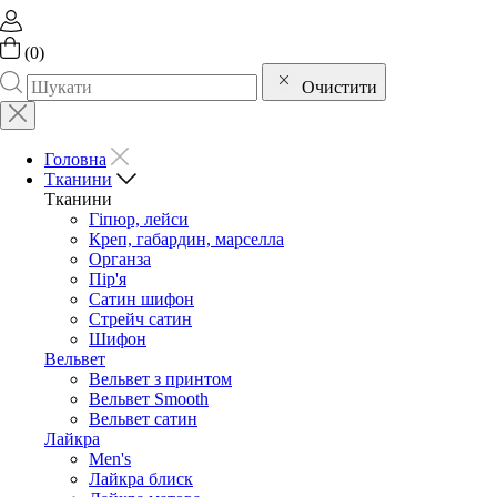
(
0
)
Очистити
Головна
Тканини
Тканини
Гіпюр, лейси
Креп, габардин, марселла
Органза
Пір'я
Сатин шифон
Стрейч сатин
Шифон
Вельвет
Вельвет з принтом
Вельвет Smooth
Вельвет сатин
Лайкра
Men's
Лайкра блиск