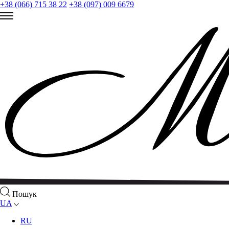
+38 (066) 715 38 22
+38 (097) 009 6679
Пошук
UA
RU