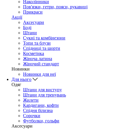
Наколінники
Пов'язки, гетри, пояси, рукавиці
Прикраси
Акції
Аксесуари
Боді
Штани
Сукні та комбінезони
Топи та блузи
Спідниці та шорти
Косметика
Жіноча латина
Жіночий стандарт
Новинки
Новинки для неї
Для нього
Одяг
Штани для виступу
Штани для тренувань
Жилети
Кардигани, кофти
Спідня білизна
Сорочки
Футболки, гольфи
Аксесуари