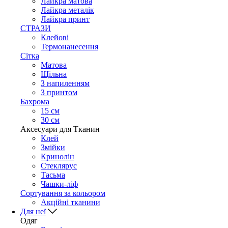
Лайкра матова
Лайкра металік
Лайкра принт
СТРАЗИ
Клейові
Термонанесення
Сітка
Матова
Щільна
З напиленням
З принтом
Бахрома
15 см
30 см
Аксесуари для Тканин
Клей
Змійки
Кринолін
Стеклярус
Тасьма
Чашки-ліф
Сортування за кольором
Акційні тканини
Для неї
Одяг