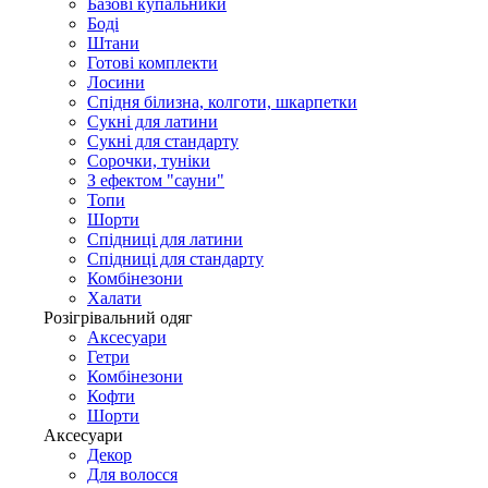
Базові купальники
Боді
Штани
Готові комплекти
Лосини
Спідня білизна, колготи, шкарпетки
Сукні для латини
Сукні для стандарту
Сорочки, туніки
З ефектом "сауни"
Топи
Шорти
Спідниці для латини
Спідниці для стандарту
Комбінезони
Халати
Розігрівальний одяг
Аксесуари
Гетри
Комбінезони
Кофти
Шорти
Аксесуари
Декор
Для волосся