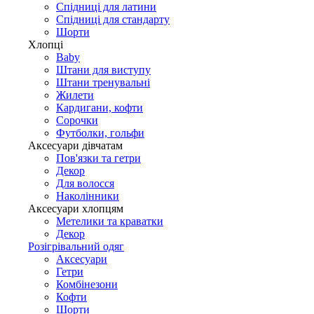
Спідниці для латини
Спідниці для стандарту
Шорти
Хлопці
Baby
Штани для виступу
Штани тренувальні
Жилети
Кардигани, кофти
Сорочки
Футболки, гольфи
Аксесуари дівчатам
Пов'язки та гетри
Декор
Для волосся
Наколінники
Аксесуари хлопцям
Метелики та краватки
Декор
Розігрівальний одяг
Аксесуари
Гетри
Комбінезони
Кофти
Шорти