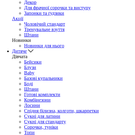
Декор
Для фрачної сорочки та виступу
Запонки та ґудзики
Акції
Чоловічий стандарт
Тренувальне взуття
Штани
Новинки
Новинки для нього
Дитяче
Дівчата
Бейсики
Блузи
Baby
Базові купальники
Боді
Штани
Готові комплекти
Комбінезони
Лосини
Спідня білизна, колготи, шкарпетки
Сукні для латини
Сукні для стандарту
Сорочки, туніки
Топи