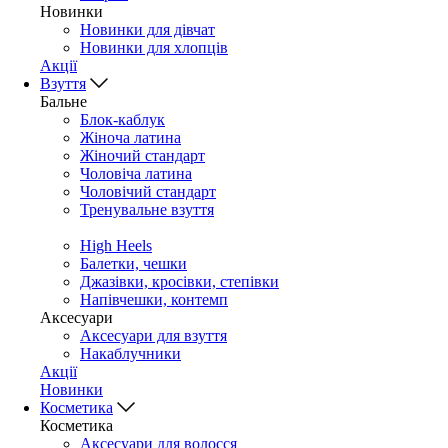
Новинки
Новинки для дівчат
Новинки для хлопців
Акції
Взуття
Бальне
Блок-каблук
Жіноча латина
Жіночий стандарт
Чоловіча латина
Чоловічий стандарт
Тренувальне взуття
High Heels
Балетки, чешки
Джазівки, кросівки, степівки
Напівчешки, контемп
Аксесуари
Аксесуари для взуття
Накаблучники
Акції
Новинки
Косметика
Косметика
Аксесуари для волосся