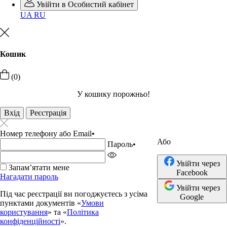
Увійти в Особистий кабінет
UA
RU
Кошик
(0)
У кошику порожньо!
Вхід
Реєстрація
Номер телефону або Email
•
Або
Пароль
•
Увійти через
Запамʼятати мене
Facebook
Нагадати пароль
Увійти через
Під час реєстрації ви погоджуєтесь з усіма
Google
пунктами документів «
Умови
користування
» та «
Політика
конфіденційності
».