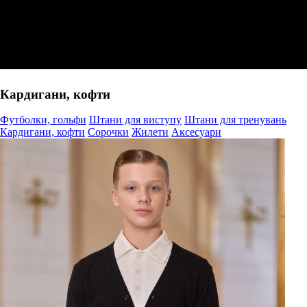
Кардигани, кофти
Футболки, гольфи
Штани для виступу
Штани для тренувань
Кардигани, кофти
Сорочки
Жилети
Аксесуари