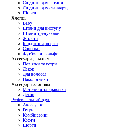
Спідниці для латини
Спідниці для стандарту
Шорти
Хлопці
Baby
Штани для виступу
Штани тренувальні
Жилети
Кардигани, кофти
Сорочки
Футболки, гольфи
Аксесуари дівчатам
Пов'язки та гетри
Декор
Для волосся
Наколінники
Аксесуари хлопцям
Метелики та краватки
Декор
Розігрівальний одяг
Аксесуари
Гетри
Комбінезони
Кофти
Шорти