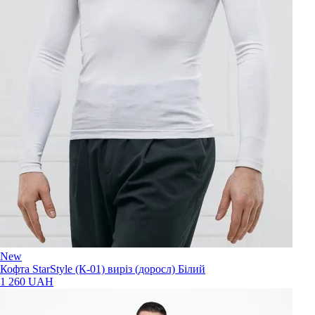
New
Кофта StarStyle (К-01) виріз (доросл) Бiлий
1 260 UAH