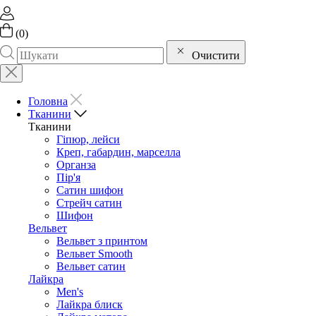
(
0
)
Очистити
Головна
Тканини
Тканини
Гіпюр, лейси
Креп, габардин, марселла
Органза
Пір'я
Сатин шифон
Стрейч сатин
Шифон
Вельвет
Вельвет з принтом
Вельвет Smooth
Вельвет сатин
Лайкра
Men's
Лайкра блиск