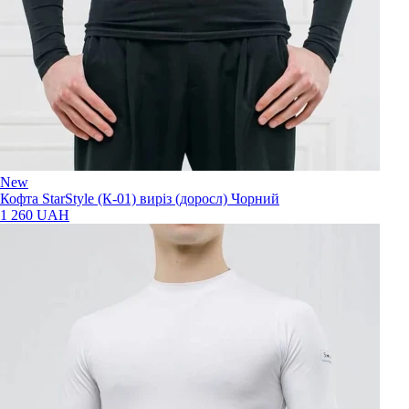
New
Кофта StarStyle (К-01) виріз (доросл) Чорний
1 260 UAH