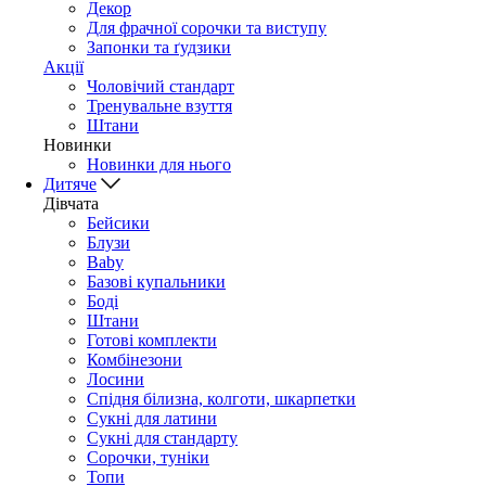
Декор
Для фрачної сорочки та виступу
Запонки та ґудзики
Акції
Чоловічий стандарт
Тренувальне взуття
Штани
Новинки
Новинки для нього
Дитяче
Дівчата
Бейсики
Блузи
Baby
Базові купальники
Боді
Штани
Готові комплекти
Комбінезони
Лосини
Спідня білизна, колготи, шкарпетки
Сукні для латини
Сукні для стандарту
Сорочки, туніки
Топи