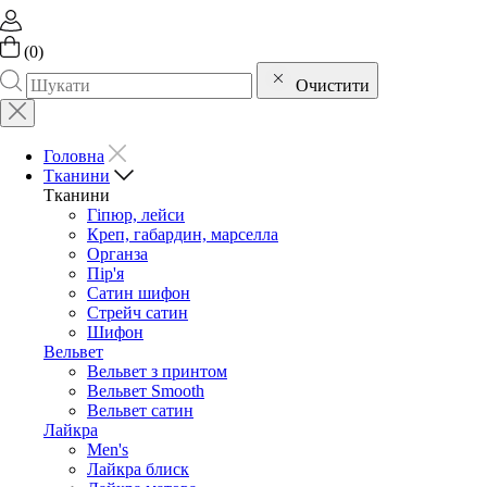
(
0
)
Очистити
Головна
Тканини
Тканини
Гіпюр, лейси
Креп, габардин, марселла
Органза
Пір'я
Сатин шифон
Стрейч сатин
Шифон
Вельвет
Вельвет з принтом
Вельвет Smooth
Вельвет сатин
Лайкра
Men's
Лайкра блиск