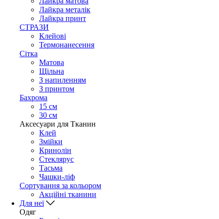
Лайкра матова
Лайкра металік
Лайкра принт
СТРАЗИ
Клейові
Термонанесення
Сітка
Матова
Щільна
З напиленням
З принтом
Бахрома
15 см
30 см
Аксесуари для Тканин
Клей
Змійки
Кринолін
Стеклярус
Тасьма
Чашки-ліф
Сортування за кольором
Акційні тканини
Для неї
Одяг