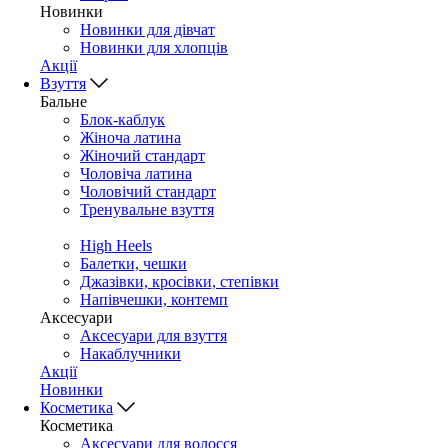
Новинки
Новинки для дівчат
Новинки для хлопців
Акції
Взуття
Бальне
Блок-каблук
Жіноча латина
Жіночий стандарт
Чоловіча латина
Чоловічий стандарт
Тренувальне взуття
High Heels
Балетки, чешки
Джазівки, кросівки, степівки
Напівчешки, контемп
Аксесуари
Аксесуари для взуття
Накаблучники
Акції
Новинки
Косметика
Косметика
Аксесуари для волосся