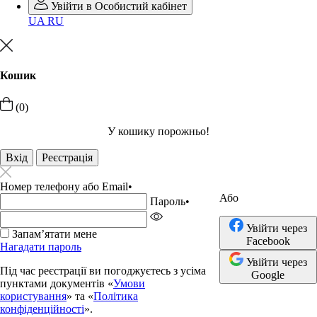
Увійти в Особистий кабінет
UA
RU
Кошик
(0)
У кошику порожньо!
Вхід
Реєстрація
Номер телефону або Email
•
Або
Пароль
•
Увійти через
Запамʼятати мене
Facebook
Нагадати пароль
Увійти через
Під час реєстрації ви погоджуєтесь з усіма
Google
пунктами документів «
Умови
користування
» та «
Політика
конфіденційності
».