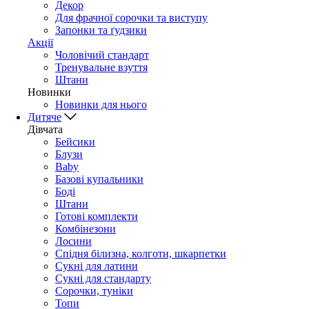
Декор
Для фрачної сорочки та виступу
Запонки та ґудзики
Акції
Чоловічий стандарт
Тренувальне взуття
Штани
Новинки
Новинки для нього
Дитяче
Дівчата
Бейсики
Блузи
Baby
Базові купальники
Боді
Штани
Готові комплекти
Комбінезони
Лосини
Спідня білизна, колготи, шкарпетки
Сукні для латини
Сукні для стандарту
Сорочки, туніки
Топи