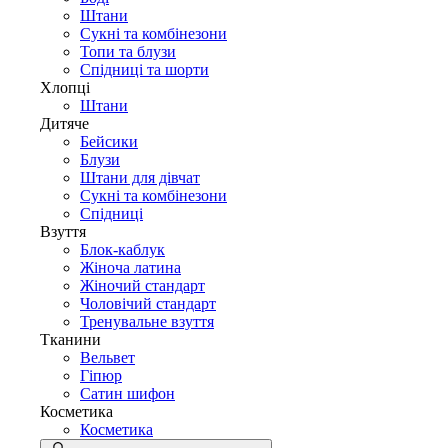
Штани
Сукні та комбінезони
Топи та блузи
Спідниці та шорти
Хлопці
Штани
Дитяче
Бейсики
Блузи
Штани для дівчат
Сукні та комбінезони
Спідниці
Взуття
Блок-каблук
Жіноча латина
Жіночий стандарт
Чоловічий стандарт
Тренувальне взуття
Тканини
Вельвет
Гіпюр
Сатин шифон
Косметика
Косметика