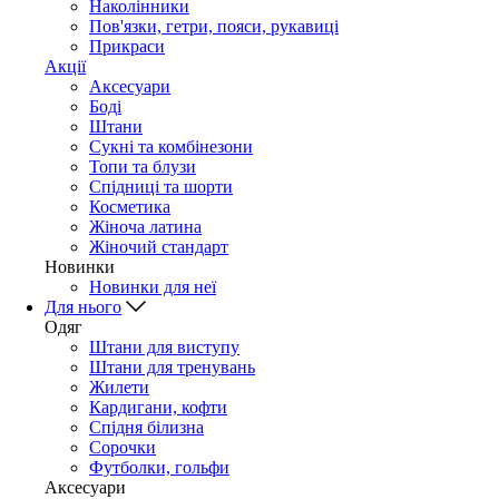
Наколінники
Пов'язки, гетри, пояси, рукавиці
Прикраси
Акції
Аксесуари
Боді
Штани
Сукні та комбінезони
Топи та блузи
Спідниці та шорти
Косметика
Жіноча латина
Жіночий стандарт
Новинки
Новинки для неї
Для нього
Одяг
Штани для виступу
Штани для тренувань
Жилети
Кардигани, кофти
Спідня білизна
Сорочки
Футболки, гольфи
Аксесуари