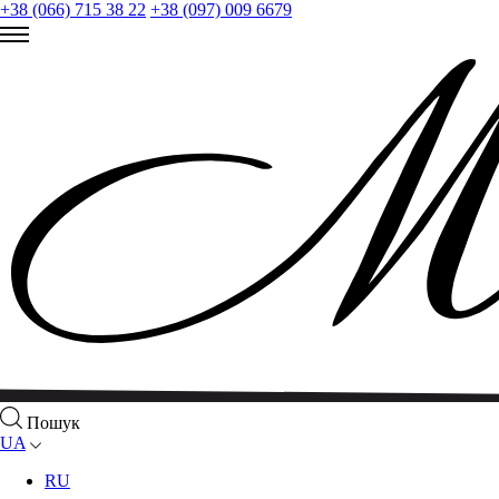
+38 (066) 715 38 22
+38 (097) 009 6679
Пошук
UA
RU