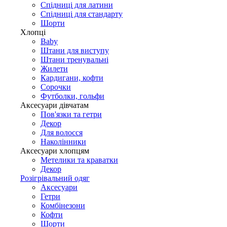
Спідниці для латини
Спідниці для стандарту
Шорти
Хлопці
Baby
Штани для виступу
Штани тренувальні
Жилети
Кардигани, кофти
Сорочки
Футболки, гольфи
Аксесуари дівчатам
Пов'язки та гетри
Декор
Для волосся
Наколінники
Аксесуари хлопцям
Метелики та краватки
Декор
Розігрівальний одяг
Аксесуари
Гетри
Комбінезони
Кофти
Шорти