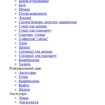
Базові купальники
Боді
Штани
Готові комплекти
Лосини
Спідня білизна, колготи, шкарпетки
Сукні для латини
Сукні для стандарту
Сорочки, туніки
З ефектом "сауни"
Топи
Шорти
Спідниці для латини
Спідниці для стандарту
Комбінезони
Халати
Розігрівальний одяг
Аксесуари
Гетри
Комбінезони
Кофти
Шорти
Аксесуари
Декор
Для волосся