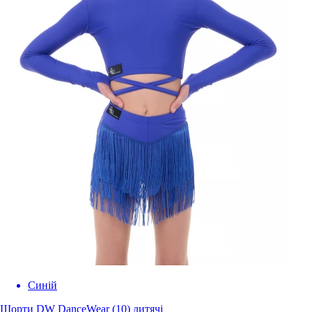
Синiй
Шорти DW DanceWear (10) дитячі