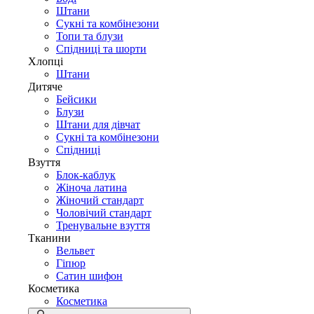
Штани
Сукні та комбінезони
Топи та блузи
Спідниці та шорти
Хлопці
Штани
Дитяче
Бейсики
Блузи
Штани для дівчат
Сукні та комбінезони
Спідниці
Взуття
Блок-каблук
Жіноча латина
Жіночий стандарт
Чоловічий стандарт
Тренувальне взуття
Тканини
Вельвет
Гіпюр
Сатин шифон
Косметика
Косметика