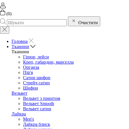
(
0
)
Очистити
Головна
Тканини
Тканини
Гіпюр, лейси
Креп, габардин, марселла
Органза
Пір'я
Сатин шифон
Стрейч сатин
Шифон
Вельвет
Вельвет з принтом
Вельвет Smooth
Вельвет сатин
Лайкра
Men's
Лайкра блиск