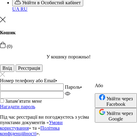
Увійти в Особистий кабінет
UA
RU
Кошик
(0)
У кошику порожньо!
Вхід
Реєстрація
Номер телефону або Email
•
Або
Пароль
•
Увійти через
Запамʼятати мене
Facebook
Нагадати пароль
Увійти через
Під час реєстрації ви погоджуєтесь з усіма
Google
пунктами документів «
Умови
користування
» та «
Політика
конфіденційності
».