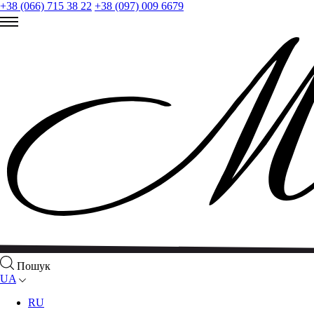
+38 (066) 715 38 22
+38 (097) 009 6679
Пошук
UA
RU