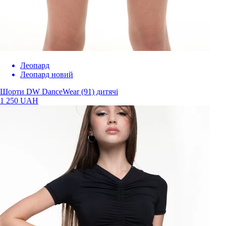
Леопард
Леопард новий
Шорти DW DanceWear (91) дитячі
1 250 UAH