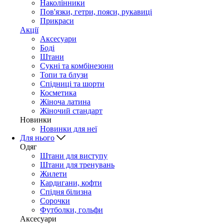
Наколінники
Пов'язки, гетри, пояси, рукавиці
Прикраси
Акції
Аксесуари
Боді
Штани
Сукні та комбінезони
Топи та блузи
Спідниці та шорти
Косметика
Жіноча латина
Жіночий стандарт
Новинки
Новинки для неї
Для нього
Одяг
Штани для виступу
Штани для тренувань
Жилети
Кардигани, кофти
Спідня білизна
Сорочки
Футболки, гольфи
Аксесуари