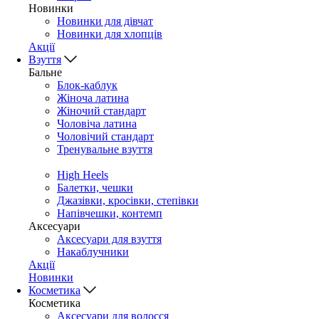
Новинки
Новинки для дівчат
Новинки для хлопців
Акції
Взуття
Бальне
Блок-каблук
Жіноча латина
Жіночий стандарт
Чоловіча латина
Чоловічий стандарт
Тренувальне взуття
High Heels
Балетки, чешки
Джазівки, кросівки, степівки
Напівчешки, контемп
Аксесуари
Аксесуари для взуття
Накаблучники
Акції
Новинки
Косметика
Косметика
Аксесуари для волосся