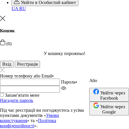
Увійти в Особистий кабінет
UA
RU
Кошик
(0)
У кошику порожньо!
Вхід
Реєстрація
Номер телефону або Email
•
Або
Пароль
•
Увійти через
Запамʼятати мене
Facebook
Нагадати пароль
Увійти через
Під час реєстрації ви погоджуєтесь з усіма
Google
пунктами документів «
Умови
користування
» та «
Політика
конфіденційності
».