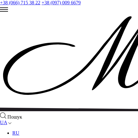
+38 (066) 715 38 22
+38 (097) 009 6679
Пошук
UA
RU