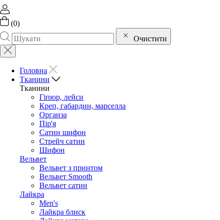
(
0
)
Очистити
Головна
Тканини
Тканини
Гіпюр, лейси
Креп, габардин, марселла
Органза
Пір'я
Сатин шифон
Стрейч сатин
Шифон
Вельвет
Вельвет з принтом
Вельвет Smooth
Вельвет сатин
Лайкра
Men's
Лайкра блиск