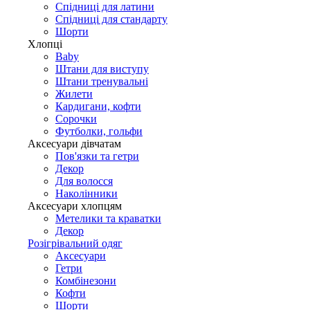
Спідниці для латини
Спідниці для стандарту
Шорти
Хлопці
Baby
Штани для виступу
Штани тренувальні
Жилети
Кардигани, кофти
Сорочки
Футболки, гольфи
Аксесуари дівчатам
Пов'язки та гетри
Декор
Для волосся
Наколінники
Аксесуари хлопцям
Метелики та краватки
Декор
Розігрівальний одяг
Аксесуари
Гетри
Комбінезони
Кофти
Шорти