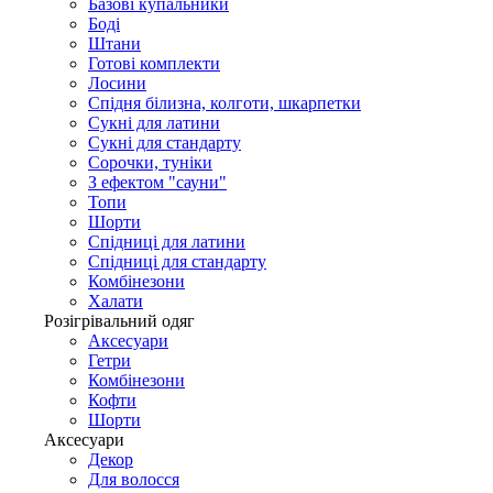
Базові купальники
Боді
Штани
Готові комплекти
Лосини
Спідня білизна, колготи, шкарпетки
Сукні для латини
Сукні для стандарту
Сорочки, туніки
З ефектом "сауни"
Топи
Шорти
Спідниці для латини
Спідниці для стандарту
Комбінезони
Халати
Розігрівальний одяг
Аксесуари
Гетри
Комбінезони
Кофти
Шорти
Аксесуари
Декор
Для волосся