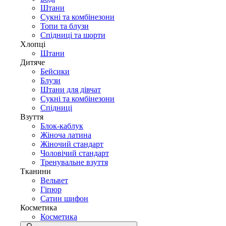
Штани
Сукні та комбінезони
Топи та блузи
Спідниці та шорти
Хлопці
Штани
Дитяче
Бейсики
Блузи
Штани для дівчат
Сукні та комбінезони
Спідниці
Взуття
Блок-каблук
Жіноча латина
Жіночий стандарт
Чоловічий стандарт
Тренувальне взуття
Тканини
Вельвет
Гіпюр
Сатин шифон
Косметика
Косметика