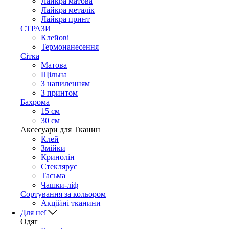
Лайкра матова
Лайкра металік
Лайкра принт
СТРАЗИ
Клейові
Термонанесення
Сітка
Матова
Щільна
З напиленням
З принтом
Бахрома
15 см
30 см
Аксесуари для Тканин
Клей
Змійки
Кринолін
Стеклярус
Тасьма
Чашки-ліф
Сортування за кольором
Акційні тканини
Для неї
Одяг