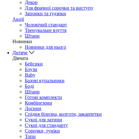
Декор
Для фрачної сорочки та виступу
Запонки та ґудзики
Акції
Чоловічий стандарт
Тренувальне взуття
Штани
Новинки
Новинки для нього
Дитяче
Дівчата
Бейсики
Блузи
Baby
Базові купальники
Боді
Штани
Готові комплекти
Комбінезони
Лосини
Спідня білизна, колготи, шкарпетки
Сукні для латини
Сукні для стандарту
Сорочки, туніки
Топи