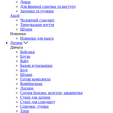
Декор
Для фрачної сорочки та виступу
Запонки та ґудзики
Акції
Чоловічий стандарт
Тренувальне взуття
Штани
Новинки
Новинки для нього
Дитяче
Дівчата
Бейсики
Блузи
Baby
Базові купальники
Боді
Штани
Готові комплекти
Комбінезони
Лосини
Спідня білизна, колготи, шкарпетки
Сукні для латини
Сукні для стандарту
Сорочки, туніки
Топи