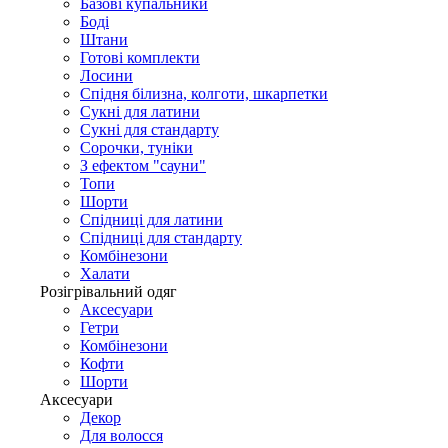
Базові купальники
Боді
Штани
Готові комплекти
Лосини
Спідня білизна, колготи, шкарпетки
Сукні для латини
Сукні для стандарту
Сорочки, туніки
З ефектом "сауни"
Топи
Шорти
Спідниці для латини
Спідниці для стандарту
Комбінезони
Халати
Розігрівальний одяг
Аксесуари
Гетри
Комбінезони
Кофти
Шорти
Аксесуари
Декор
Для волосся