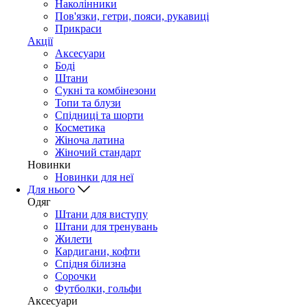
Наколінники
Пов'язки, гетри, пояси, рукавиці
Прикраси
Акції
Аксесуари
Боді
Штани
Сукні та комбінезони
Топи та блузи
Спідниці та шорти
Косметика
Жіноча латина
Жіночий стандарт
Новинки
Новинки для неї
Для нього
Одяг
Штани для виступу
Штани для тренувань
Жилети
Кардигани, кофти
Спідня білизна
Сорочки
Футболки, гольфи
Аксесуари