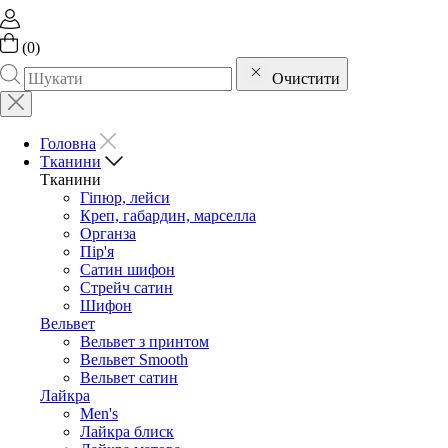
(
0
)
Очистити
Головна
Тканини
Тканини
Гіпюр, лейси
Креп, габардин, марселла
Органза
Пір'я
Сатин шифон
Стрейч сатин
Шифон
Вельвет
Вельвет з принтом
Вельвет Smooth
Вельвет сатин
Лайкра
Men's
Лайкра блиск