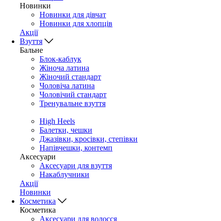
Новинки
Новинки для дівчат
Новинки для хлопців
Акції
Взуття
Бальне
Блок-каблук
Жіноча латина
Жіночий стандарт
Чоловіча латина
Чоловічий стандарт
Тренувальне взуття
High Heels
Балетки, чешки
Джазівки, кросівки, степівки
Напівчешки, контемп
Аксесуари
Аксесуари для взуття
Накаблучники
Акції
Новинки
Косметика
Косметика
Аксесуари для волосся