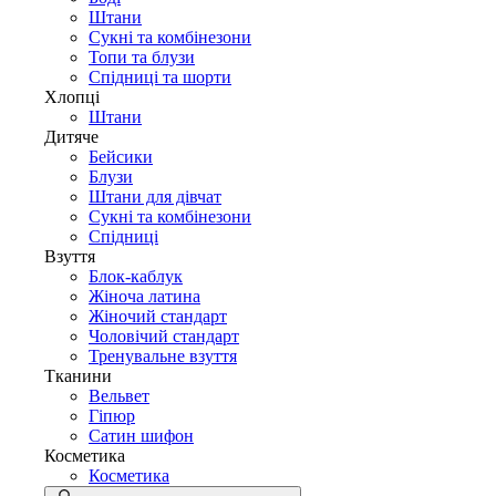
Штани
Сукні та комбінезони
Топи та блузи
Спідниці та шорти
Хлопці
Штани
Дитяче
Бейсики
Блузи
Штани для дівчат
Сукні та комбінезони
Спідниці
Взуття
Блок-каблук
Жіноча латина
Жіночий стандарт
Чоловічий стандарт
Тренувальне взуття
Тканини
Вельвет
Гіпюр
Сатин шифон
Косметика
Косметика