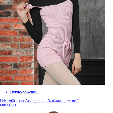
Нiжно-рожевий
П/Комбінезон Ася, дорослий, ніжно-рожевий
680 UAH