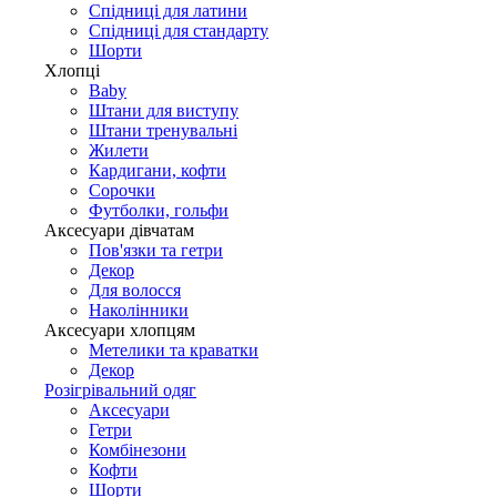
Спідниці для латини
Спідниці для стандарту
Шорти
Хлопці
Baby
Штани для виступу
Штани тренувальні
Жилети
Кардигани, кофти
Сорочки
Футболки, гольфи
Аксесуари дівчатам
Пов'язки та гетри
Декор
Для волосся
Наколінники
Аксесуари хлопцям
Метелики та краватки
Декор
Розігрівальний одяг
Аксесуари
Гетри
Комбінезони
Кофти
Шорти