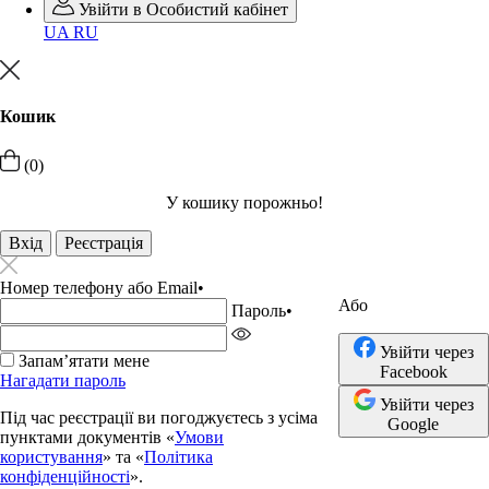
Увійти в Особистий кабінет
UA
RU
Кошик
(0)
У кошику порожньо!
Вхід
Реєстрація
Номер телефону або Email
•
Або
Пароль
•
Увійти через
Запамʼятати мене
Facebook
Нагадати пароль
Увійти через
Під час реєстрації ви погоджуєтесь з усіма
Google
пунктами документів «
Умови
користування
» та «
Політика
конфіденційності
».