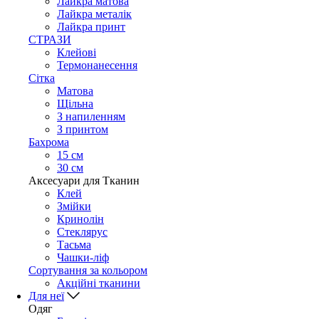
Лайкра матова
Лайкра металік
Лайкра принт
СТРАЗИ
Клейові
Термонанесення
Сітка
Матова
Щільна
З напиленням
З принтом
Бахрома
15 см
30 см
Аксесуари для Тканин
Клей
Змійки
Кринолін
Стеклярус
Тасьма
Чашки-ліф
Сортування за кольором
Акційні тканини
Для неї
Одяг