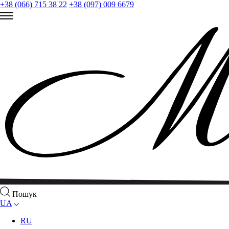
+38 (066) 715 38 22
+38 (097) 009 6679
Пошук
UA
RU