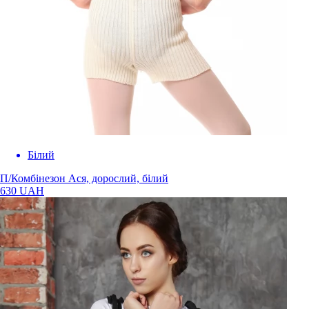
Бiлий
П/Комбінезон Ася, дорослий, білий
630 UAH