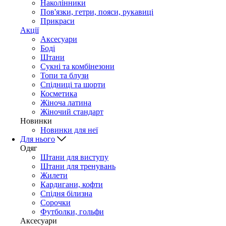
Наколінники
Пов'язки, гетри, пояси, рукавиці
Прикраси
Акції
Аксесуари
Боді
Штани
Сукні та комбінезони
Топи та блузи
Спідниці та шорти
Косметика
Жіноча латина
Жіночий стандарт
Новинки
Новинки для неї
Для нього
Одяг
Штани для виступу
Штани для тренувань
Жилети
Кардигани, кофти
Спідня білизна
Сорочки
Футболки, гольфи
Аксесуари