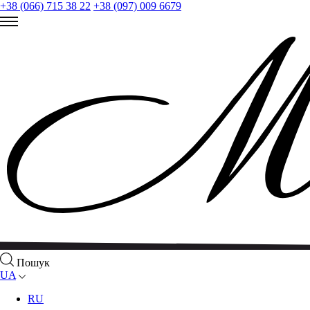
+38 (066) 715 38 22
+38 (097) 009 6679
Пошук
UA
RU