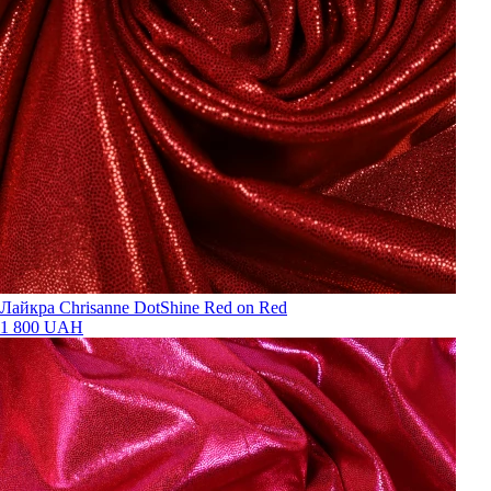
Лайкра Chrisanne DotShine Red on Red
1 800 UAH