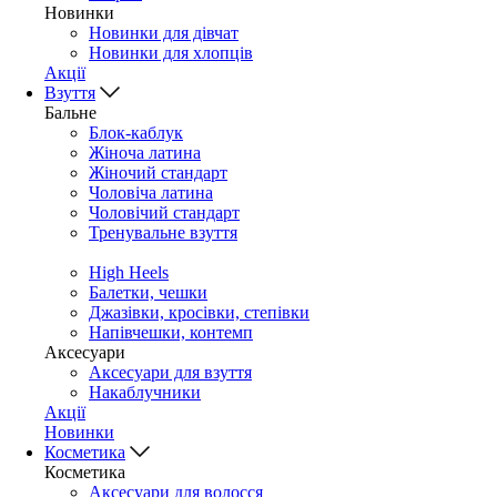
Новинки
Новинки для дівчат
Новинки для хлопців
Акції
Взуття
Бальне
Блок-каблук
Жіноча латина
Жіночий стандарт
Чоловіча латина
Чоловічий стандарт
Тренувальне взуття
High Heels
Балетки, чешки
Джазівки, кросівки, степівки
Напівчешки, контемп
Аксесуари
Аксесуари для взуття
Накаблучники
Акції
Новинки
Косметика
Косметика
Аксесуари для волосся