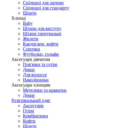
Спідниці для латини
Спідниці для стандарту
Шорти
Хлопці
Baby
Штани для виступу
Штани тренувальні
Жилети
Кардигани, кофти
Сорочки
Футболки, гольфи
Аксесуари дівчатам
Пов'язки та гетри
Декор
Для волосся
Наколінники
Аксесуари хлопцям
Метелики та краватки
Декор
Розігрівальний одяг
Аксесуари
Гетри
Комбінезони
Кофти
Шорти