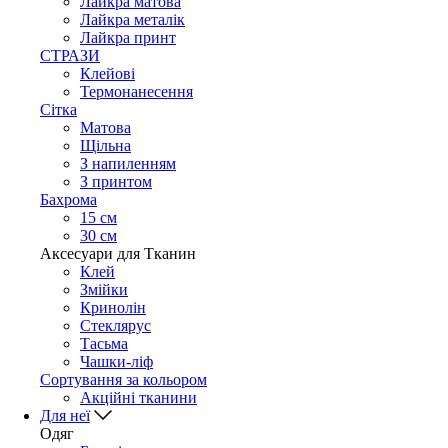
Лайкра матова
Лайкра металік
Лайкра принт
СТРАЗИ
Клейові
Термонанесення
Сітка
Матова
Щільна
З напиленням
З принтом
Бахрома
15 см
30 см
Аксесуари для Тканин
Клей
Змійки
Кринолін
Стеклярус
Тасьма
Чашки-ліф
Сортування за кольором
Акційні тканини
Для неї
Одяг