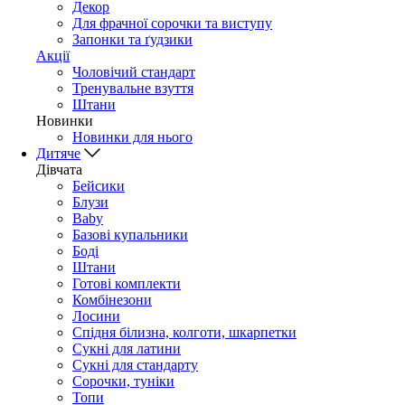
Декор
Для фрачної сорочки та виступу
Запонки та ґудзики
Акції
Чоловічий стандарт
Тренувальне взуття
Штани
Новинки
Новинки для нього
Дитяче
Дівчата
Бейсики
Блузи
Baby
Базові купальники
Боді
Штани
Готові комплекти
Комбінезони
Лосини
Спідня білизна, колготи, шкарпетки
Сукні для латини
Сукні для стандарту
Сорочки, туніки
Топи