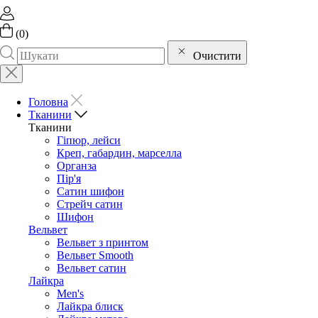
(
0
)
Очистити
Головна
Тканини
Тканини
Гіпюр, лейси
Креп, габардин, марселла
Органза
Пір'я
Сатин шифон
Стрейч сатин
Шифон
Вельвет
Вельвет з принтом
Вельвет Smooth
Вельвет сатин
Лайкра
Men's
Лайкра блиск