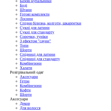
Базові купальники
Боді
Штани
Готові комплекти
Лосини
Спідня білизна, колготи, шкарпетки
Сукні для латини
Сукні для стандарту
Сорочки, туніки
З ефектом "сауни"
Топи
Шорти
Спідниці для латини
Спідниці для стандарту
Комбінезони
Халати
Розігрівальний одяг
Аксесуари
Гетри
Комбінезони
Кофти
Шорти
Аксесуари
Декор
Для волосся