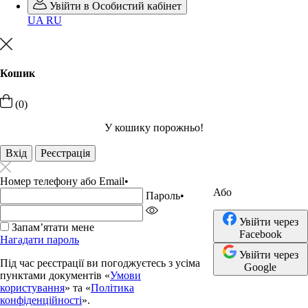
Увійти в Особистий кабінет
UA
RU
Кошик
(0)
У кошику порожньо!
Вхід
Реєстрація
Номер телефону або Email
•
Або
Пароль
•
Увійти через
Запамʼятати мене
Facebook
Нагадати пароль
Увійти через
Під час реєстрації ви погоджуєтесь з усіма
Google
пунктами документів «
Умови
користування
» та «
Політика
конфіденційності
».