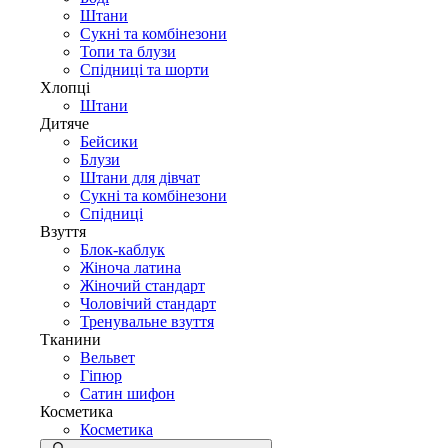
Штани
Сукні та комбінезони
Топи та блузи
Спідниці та шорти
Хлопці
Штани
Дитяче
Бейсики
Блузи
Штани для дівчат
Сукні та комбінезони
Спідниці
Взуття
Блок-каблук
Жіноча латина
Жіночий стандарт
Чоловічий стандарт
Тренувальне взуття
Тканини
Вельвет
Гіпюр
Сатин шифон
Косметика
Косметика