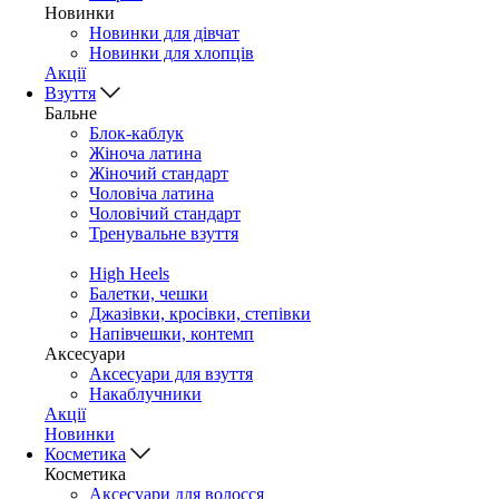
Новинки
Новинки для дівчат
Новинки для хлопців
Акції
Взуття
Бальне
Блок-каблук
Жіноча латина
Жіночий стандарт
Чоловіча латина
Чоловічий стандарт
Тренувальне взуття
High Heels
Балетки, чешки
Джазівки, кросівки, степівки
Напівчешки, контемп
Аксесуари
Аксесуари для взуття
Накаблучники
Акції
Новинки
Косметика
Косметика
Аксесуари для волосся