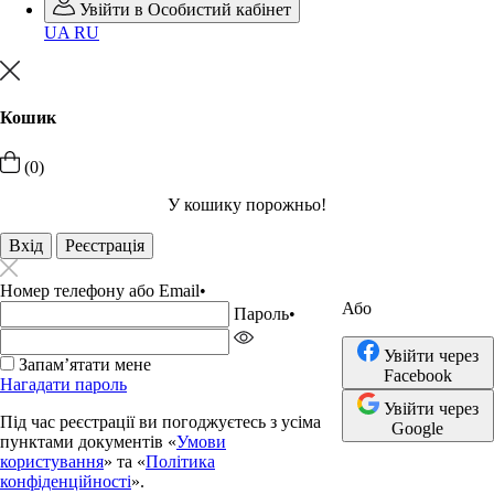
Увійти в Особистий кабінет
UA
RU
Кошик
(0)
У кошику порожньо!
Вхід
Реєстрація
Номер телефону або Email
•
Або
Пароль
•
Увійти через
Запамʼятати мене
Facebook
Нагадати пароль
Увійти через
Під час реєстрації ви погоджуєтесь з усіма
Google
пунктами документів «
Умови
користування
» та «
Політика
конфіденційності
».