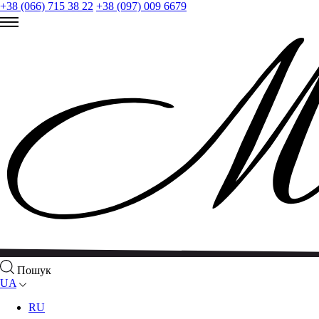
+38 (066) 715 38 22
+38 (097) 009 6679
Пошук
UA
RU