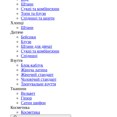
Штани
Сукні та комбінезони
Топи та блузи
Спідниці та шорти
Хлопці
Штани
Дитяче
Бейсики
Блузи
Штани для дівчат
Сукні та комбінезони
Спідниці
Взуття
Блок-каблук
Жіноча латина
Жіночий стандарт
Чоловічий стандарт
Тренувальне взуття
Тканини
Вельвет
Гіпюр
Сатин шифон
Косметика
Косметика