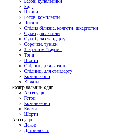
Базові купальники
Боді
Штани
Готові комплекти
Лосини
Спідня білизна, колготи, шкарпетки
Сукні для латини
Сукні для стандарту
Сорочки, туніки
З ефектом "сауни"
Топи
Шорти
Спідниці для латини
Спідниці для стандарту
Комбінезони
Халати
Розігрівальний одяг
Аксесуари
Гетри
Комбінезони
Кофти
Шорти
Аксесуари
Декор
Для волосся