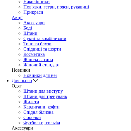
Наколінники
Пов'язки, гетри, пояси, рукавиці
Прикраси
Акції
Аксесуари
Боді
Штани
Сукні та комбінезони
Топи та блузи
Спідниці та шорти
Косметика
Жіноча латина
Жіночий стандарт
Новинки
Новинки для неї
Для нього
Одяг
Штани для виступу
Штани для тренувань
Жилети
Кардигани, кофти
Спідня білизна
Сорочки
Футболки, гольфи
Аксесуари