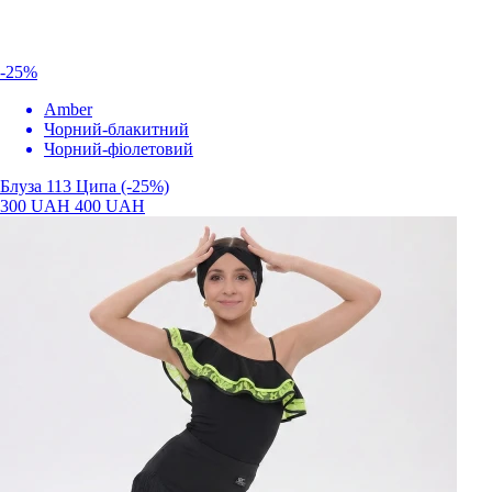
-25%
Amber
Чорний-блакитний
Чорний-фіолетовий
Блуза 113 Ципа (-25%)
300 UAH
400 UAH