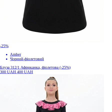
-25%
Amber
Чорний-фіолетовий
Блуза 312/1 Африканка, фіолетова (-25%)
300 UAH
400 UAH