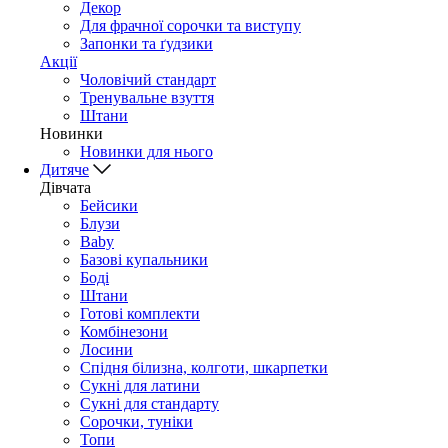
Декор
Для фрачної сорочки та виступу
Запонки та ґудзики
Акції
Чоловічий стандарт
Тренувальне взуття
Штани
Новинки
Новинки для нього
Дитяче
Дівчата
Бейсики
Блузи
Baby
Базові купальники
Боді
Штани
Готові комплекти
Комбінезони
Лосини
Спідня білизна, колготи, шкарпетки
Сукні для латини
Сукні для стандарту
Сорочки, туніки
Топи