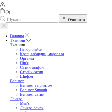
(
0
)
Очистити
Головна
Тканини
Тканини
Гіпюр, лейси
Креп, габардин, марселла
Органза
Пір'я
Сатин шифон
Стрейч сатин
Шифон
Вельвет
Вельвет з принтом
Вельвет Smooth
Вельвет сатин
Лайкра
Men's
Лайкра блиск