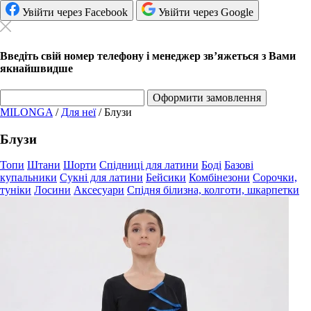
Увійти через Facebook
Увійти через Google
Введіть свій номер телефону і менеджер зв’яжеться з Вами
якнайшвидше
Оформити замовлення
MILONGA
/
Для неї
/
Блузи
Блузи
Топи
Штани
Шорти
Спідниці для латини
Боді
Базові
купальники
Сукні для латини
Бейсики
Комбінезони
Сорочки,
туніки
Лосини
Аксесуари
Спідня білизна, колготи, шкарпетки