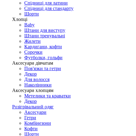
Спідниці для латини
Спідниці для стандарту
Шорти
Хлопці
Baby
Штани для виступу
Штани тренувальні
Жилети
Кардигани, кофти
Сорочки
Футболки, гольфи
Аксесуари дівчатам
Пов'язки та гетри
Декор
Для волосся
Наколінники
Аксесуари хлопцям
Метелики та краватки
Декор
Розігрівальний одяг
Аксесуари
Гетри
Комбінезони
Кофти
Шорти