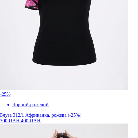
-25%
Чорний-рожевий
Блуза 312/1 Африканка, рожева (-25%)
300 UAH
400 UAH