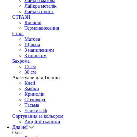
Лайкра матова
Лайкра металік
Лайкра принт
СТРАЗИ
Клейові
Термонанесення
Сітка
Матова
Щільна
З напиленням
З принтом
Бахрома
15 см
30 см
Аксесуари для Тканин
Клей
Змійки
Кринолін
Стеклярус
Тасьма
Чашки-ліф
Сортування за кольором
Акційні тканини
Для неї
Одяг