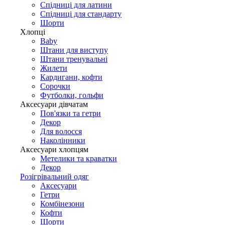
Спідниці для латини
Спідниці для стандарту
Шорти
Хлопці
Baby
Штани для виступу
Штани тренувальні
Жилети
Кардигани, кофти
Сорочки
Футболки, гольфи
Аксесуари дівчатам
Пов'язки та гетри
Декор
Для волосся
Наколінники
Аксесуари хлопцям
Метелики та краватки
Декор
Розігрівальний одяг
Аксесуари
Гетри
Комбінезони
Кофти
Шорти