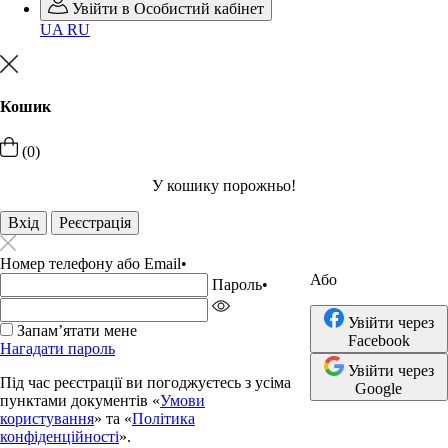
Увійти в Особистий кабінет
UA
RU
Кошик
(0)
У кошику порожньо!
Вхід
Реєстрація
Номер телефону або Email
•
Або
Пароль
•
Увійти через
Запамʼятати мене
Facebook
Нагадати пароль
Увійти через
Під час реєстрації ви погоджуєтесь з усіма
Google
пунктами документів «
Умови
користування
» та «
Політика
конфіденційності
».