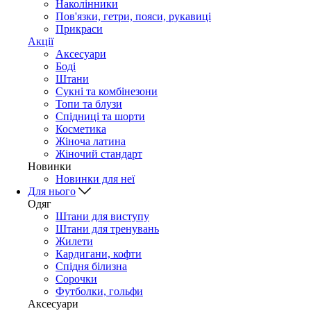
Наколінники
Пов'язки, гетри, пояси, рукавиці
Прикраси
Акції
Аксесуари
Боді
Штани
Сукні та комбінезони
Топи та блузи
Спідниці та шорти
Косметика
Жіноча латина
Жіночий стандарт
Новинки
Новинки для неї
Для нього
Одяг
Штани для виступу
Штани для тренувань
Жилети
Кардигани, кофти
Спідня білизна
Сорочки
Футболки, гольфи
Аксесуари