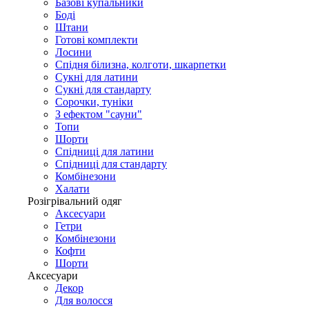
Базові купальники
Боді
Штани
Готові комплекти
Лосини
Спідня білизна, колготи, шкарпетки
Сукні для латини
Сукні для стандарту
Сорочки, туніки
З ефектом "сауни"
Топи
Шорти
Спідниці для латини
Спідниці для стандарту
Комбінезони
Халати
Розігрівальний одяг
Аксесуари
Гетри
Комбінезони
Кофти
Шорти
Аксесуари
Декор
Для волосся