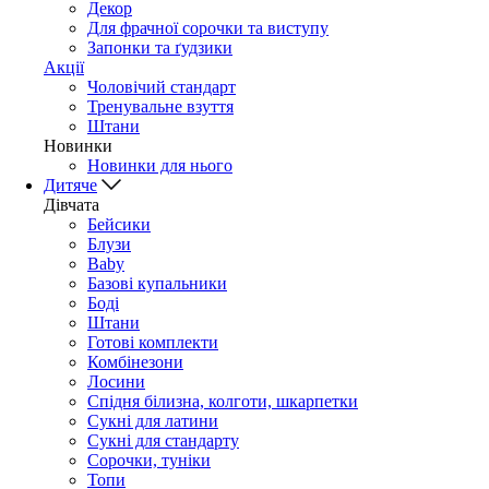
Декор
Для фрачної сорочки та виступу
Запонки та ґудзики
Акції
Чоловічий стандарт
Тренувальне взуття
Штани
Новинки
Новинки для нього
Дитяче
Дівчата
Бейсики
Блузи
Baby
Базові купальники
Боді
Штани
Готові комплекти
Комбінезони
Лосини
Спідня білизна, колготи, шкарпетки
Сукні для латини
Сукні для стандарту
Сорочки, туніки
Топи