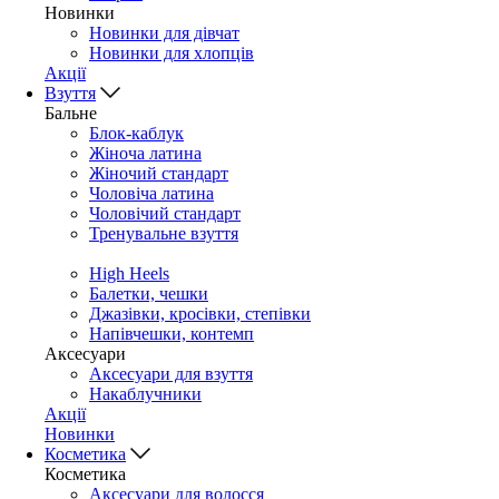
Новинки
Новинки для дівчат
Новинки для хлопців
Акції
Взуття
Бальне
Блок-каблук
Жіноча латина
Жіночий стандарт
Чоловіча латина
Чоловічий стандарт
Тренувальне взуття
High Heels
Балетки, чешки
Джазівки, кросівки, степівки
Напівчешки, контемп
Аксесуари
Аксесуари для взуття
Накаблучники
Акції
Новинки
Косметика
Косметика
Аксесуари для волосся