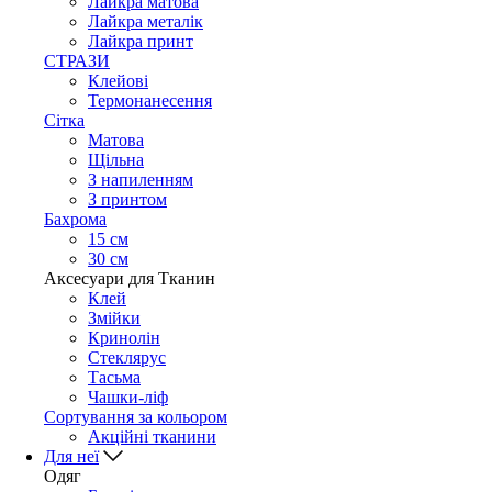
Лайкра матова
Лайкра металік
Лайкра принт
СТРАЗИ
Клейові
Термонанесення
Сітка
Матова
Щільна
З напиленням
З принтом
Бахрома
15 см
30 см
Аксесуари для Тканин
Клей
Змійки
Кринолін
Стеклярус
Тасьма
Чашки-ліф
Сортування за кольором
Акційні тканини
Для неї
Одяг