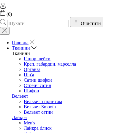
(
0
)
Очистити
Головна
Тканини
Тканини
Гіпюр, лейси
Креп, габардин, марселла
Органза
Пір'я
Сатин шифон
Стрейч сатин
Шифон
Вельвет
Вельвет з принтом
Вельвет Smooth
Вельвет сатин
Лайкра
Men's
Лайкра блиск