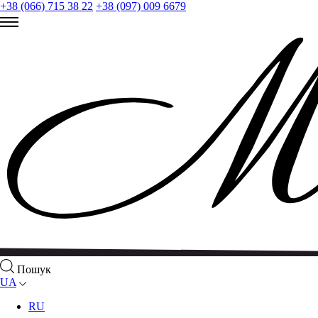
+38 (066) 715 38 22
+38 (097) 009 6679
Пошук
UA
RU