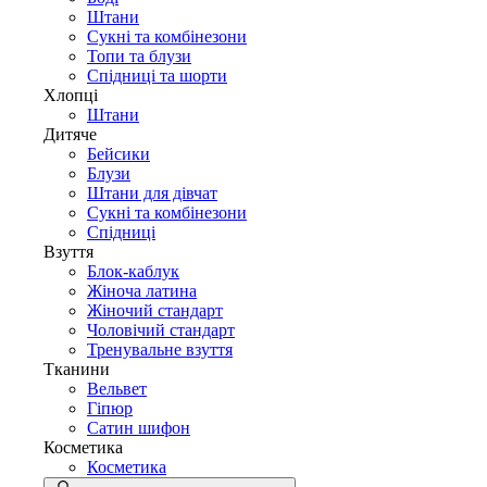
Штани
Сукні та комбінезони
Топи та блузи
Спідниці та шорти
Хлопці
Штани
Дитяче
Бейсики
Блузи
Штани для дівчат
Сукні та комбінезони
Спідниці
Взуття
Блок-каблук
Жіноча латина
Жіночий стандарт
Чоловічий стандарт
Тренувальне взуття
Тканини
Вельвет
Гіпюр
Сатин шифон
Косметика
Косметика